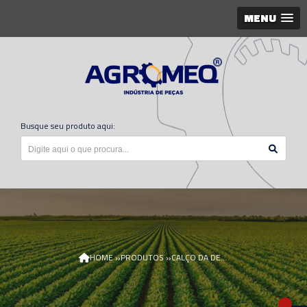
MENU
Busque seu produto aqui:
»
»
HOME
PRODUTOS
CALÇO DA DESCARGA H131356/AGR