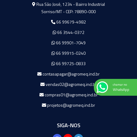
Agromeq
Rua São José, 1234 - Bairro Industrial
Sorriso/MT - CEP: 78890-000
66 99679-4982
66 3544-0372
66 99901-7049
66 99915-0240
66 99725-0833
contasapagar@agromeq.ind.br
vendas02@agromeq.ind.br
chamar no
WhatsApp
compras01@agromeq.ind.br
projetos@agromeq.ind.br
SIGA-NOS