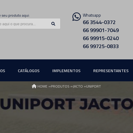
Whatsapp
 seu produto aqui:
66 3544-0372
66 99901-7049
66 99915-0240
66 99725-0833
ÇOS
CATÁLOGOS
IMPLEMENTOS
REPRESENTANTES
»
»
»
HOME
PRODUTOS
JACTO
UNIPORT