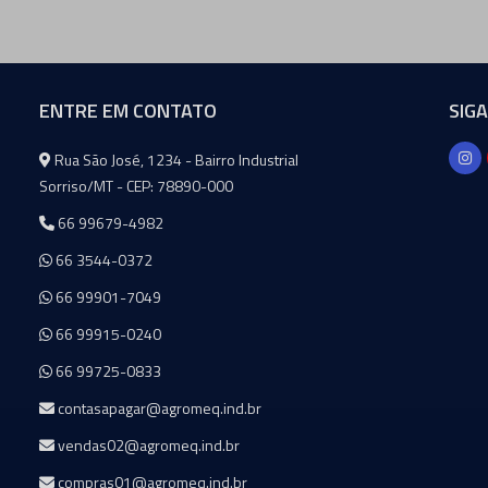
ENTRE EM CONTATO
SIG
Agromeq
Rua São José, 1234 - Bairro Industrial
Sorriso/MT - CEP: 78890-000
66 99679-4982
66 3544-0372
66 99901-7049
66 99915-0240
66 99725-0833
contasapagar@agromeq.ind.br
vendas02@agromeq.ind.br
compras01@agromeq.ind.br