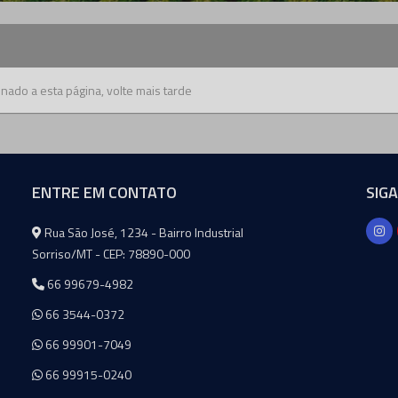
nado a esta página, volte mais tarde
ENTRE EM CONTATO
SIG
Agromeq
Rua São José, 1234 - Bairro Industrial
Sorriso/MT - CEP: 78890-000
66 99679-4982
66 3544-0372
66 99901-7049
66 99915-0240